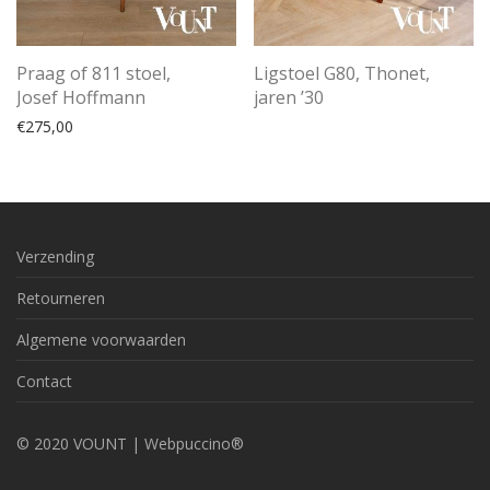
Praag of 811 stoel,
Ligstoel G80, Thonet,
Josef Hoffmann
jaren ’30
€
275,00
Verzending
Retourneren
Algemene voorwaarden
Contact
© 2020 VOUNT |
Webpuccino®