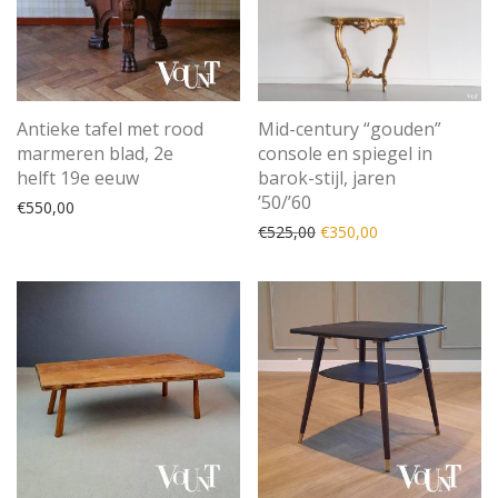
Antieke tafel met rood
Mid-century “gouden”
marmeren blad, 2e
console en spiegel in
helft 19e eeuw
barok-stijl, jaren
’50/’60
€
550,00
Oorspronkelijke prijs was
Huidige prijs is: 
€
525,00
€
350,00