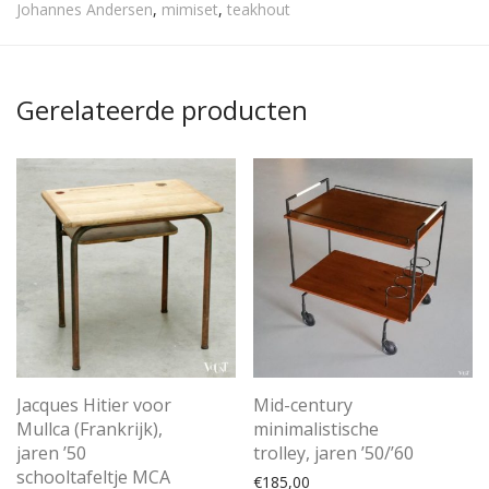
Johannes Andersen
,
mimiset
,
teakhout
Gerelateerde producten
Jacques Hitier voor
Mid-century
Mullca (Frankrijk),
minimalistische
jaren ’50
trolley, jaren ’50/’60
schooltafeltje MCA
€
185,00