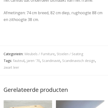
het canvas dat onderdeel uitmaakt van het frame.
Afmetingen: 74 cm breed, 82 cm diep, rughoogte 88 cm
en zithoogte 38 cm.
Categorieën:
Meubels / Furniture
,
Stoelen / Seating
Tags:
fauteuil
,
jaren '70
,
Scandinavië
,
Scandinavisch design
,
zwart leer
Gerelateerde producten