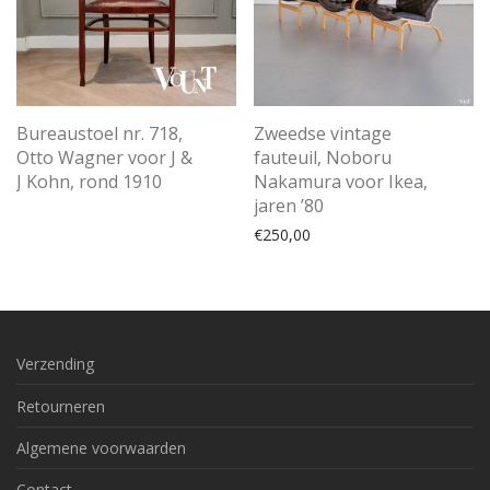
Bureaustoel nr. 718,
Zweedse vintage
Otto Wagner voor J &
fauteuil, Noboru
J Kohn, rond 1910
Nakamura voor Ikea,
jaren ’80
€
250,00
Verzending
Retourneren
Algemene voorwaarden
Contact