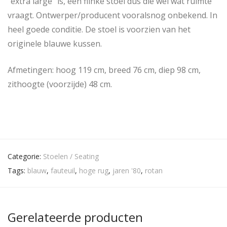
“extra large” is, een flinke stoel dus die wel wat ruimte
vraagt. Ontwerper/producent vooralsnog onbekend. In
heel goede conditie. De stoel is voorzien van het
originele blauwe kussen.
Afmetingen: hoog 119 cm, breed 76 cm, diep 98 cm,
zithoogte (voorzijde) 48 cm.
Categorie:
Stoelen / Seating
Tags:
blauw
,
fauteuil
,
hoge rug
,
jaren '80
,
rotan
Gerelateerde producten