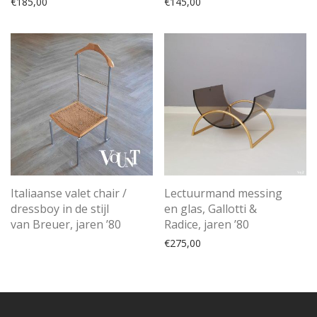
€
185,00
€
145,00
Italiaanse valet chair /
Lectuurmand messing
dressboy in de stijl
en glas, Gallotti &
van Breuer, jaren ’80
Radice, jaren ’80
€
275,00