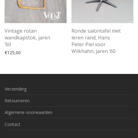
Vintage rotan
Ronde salontafel met
wandkapstok, jaren
leren rand, Hans
’60
Peter Piel voor
Wilkhahn, jaren ’60
€
125,00
Verzending
Retourneren
Algemene voorwaarden
Contact