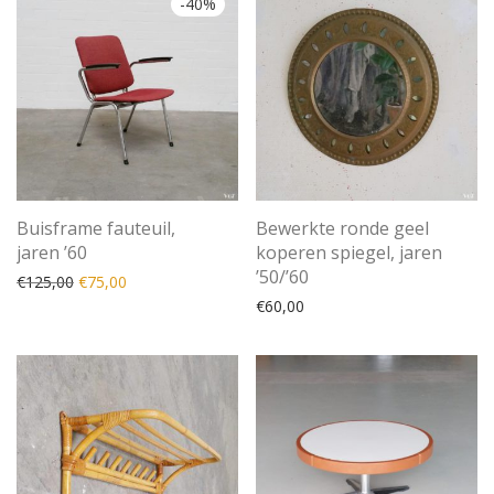
-
40
%
Buisframe fauteuil,
Bewerkte ronde geel
jaren ’60
koperen spiegel, jaren
’50/’60
Oorspronkelijke prijs was: €125,00.
Huidige prijs is: €75,00.
€
125,00
€
75,00
€
60,00