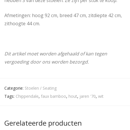
hebben 3 van deze stoelen. Ze zijn per stuk te koop.
Afmetingen: hoog 92 cm, breed 47 cm, zitdiepte 42 cm,
zithoogte 44 cm.
Dit artikel moet worden afgehaald of kan tegen
vergoeding door ons worden bezorgd.
Categorie:
Stoelen / Seating
Tags:
Chippendale
,
faux bamboo
,
hout
,
jaren '70
,
wit
Gerelateerde producten