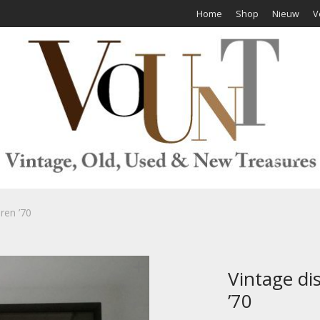
Home
Shop
Nieuw
V
aren ’70
Vintage dis
’70