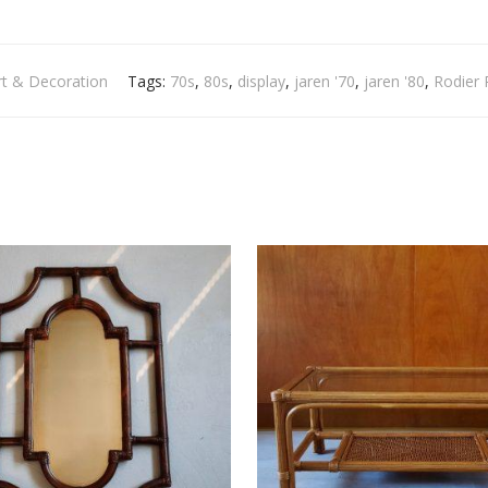
rt & Decoration
Tags:
70s
,
80s
,
display
,
jaren '70
,
jaren '80
,
Rodier 