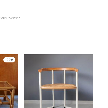
Paris
,
twinset
-
29
%