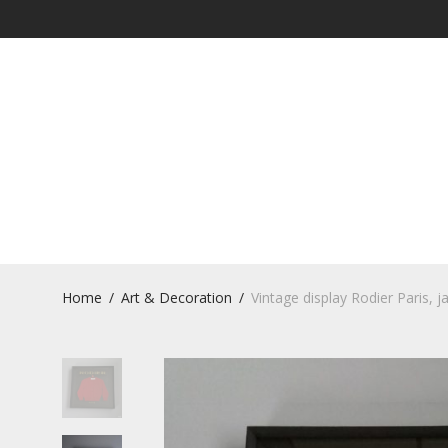
Home
/
Art & Decoration
/
Vintage display Rodier Paris, j