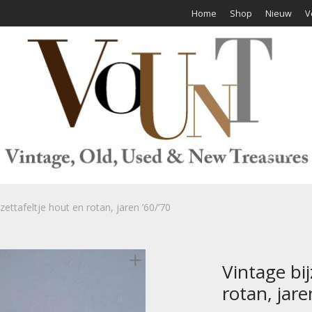
Home
Shop
Nieuw
V
jzettafeltje hout en rotan, jaren ’60/’70
Vintage bij
rotan, jare