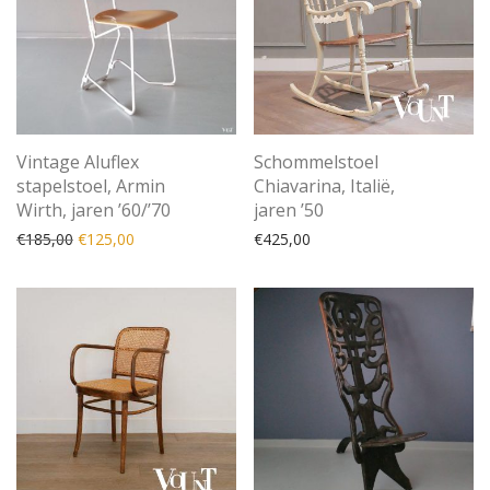
Vintage Aluflex
Schommelstoel
stapelstoel, Armin
Chiavarina, Italië,
Wirth, jaren ’60/’70
jaren ’50
Oorspronkelijke prijs was: €185,00.
Huidige prijs is: €125,00.
€
185,00
€
125,00
€
425,00