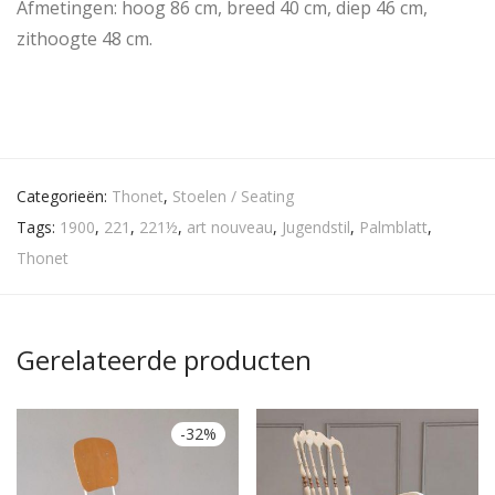
Afmetingen: hoog 86 cm, breed 40 cm, diep 46 cm,
zithoogte 48 cm.
Categorieën:
Thonet
,
Stoelen / Seating
Tags:
1900
,
221
,
221½
,
art nouveau
,
Jugendstil
,
Palmblatt
,
Thonet
Gerelateerde producten
-
32
%