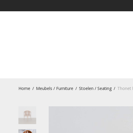
Home
/
Meubels / Furniture
/
Stoelen / Seating
/
Thonet 