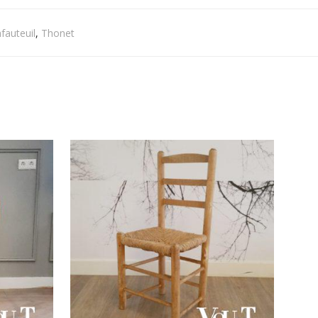
fauteuil
,
Thonet