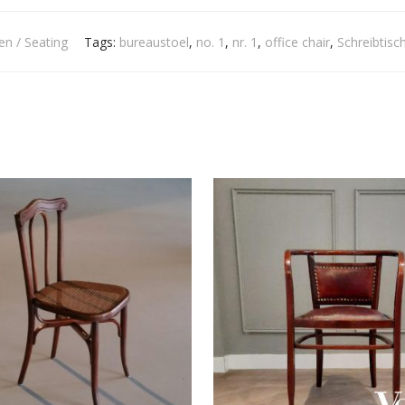
en / Seating
Tags:
bureaustoel
,
no. 1
,
nr. 1
,
office chair
,
Schreibtisch