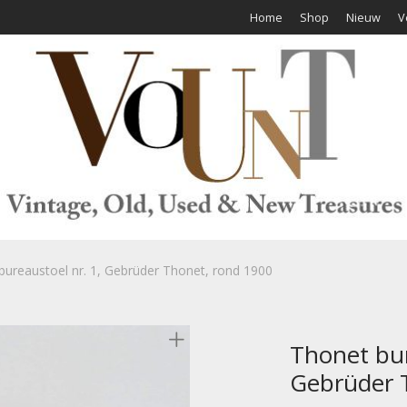
Home
Shop
Nieuw
V
bureaustoel nr. 1, Gebrüder Thonet, rond 1900
Thonet bur
Gebrüder 