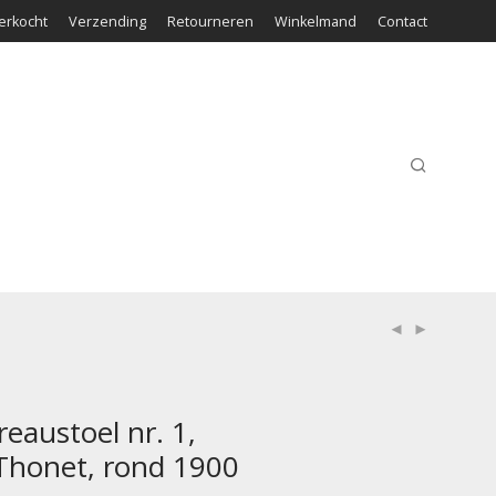
erkocht
Verzending
Retourneren
Winkelmand
Contact
eaustoel nr. 1,
Thonet, rond 1900