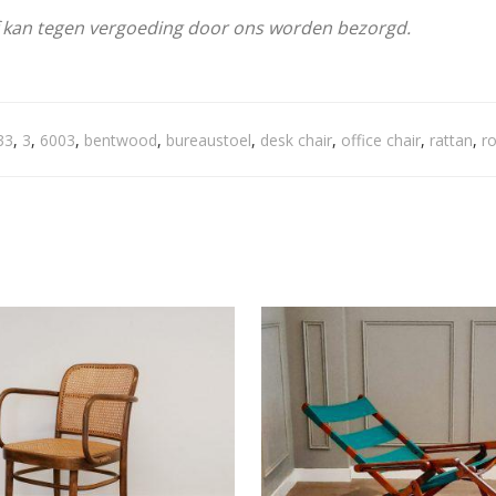
f kan tegen vergoeding door ons worden bezorgd.
33
,
3
,
6003
,
bentwood
,
bureaustoel
,
desk chair
,
office chair
,
rattan
,
r