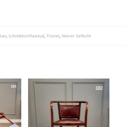
otan
,
Schreibtischfauteuil
,
Thonet
,
Wiener Geflecht