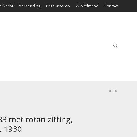
erkocht
Verzending
Retourneren
Winkelmand
Contact
33 met rotan zitting,
. 1930