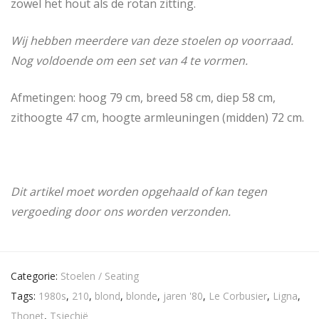
zowel het hout als de rotan zitting.
Wij hebben meerdere van deze stoelen op voorraad.
Nog voldoende om een set van 4 te vormen.
Afmetingen: hoog 79 cm, breed 58 cm, diep 58 cm,
zithoogte 47 cm, hoogte armleuningen (midden) 72 cm.
Dit artikel moet worden opgehaald of kan tegen
vergoeding door ons worden verzonden.
Categorie:
Stoelen / Seating
Tags:
1980s
,
210
,
blond
,
blonde
,
jaren '80
,
Le Corbusier
,
Ligna
,
Thonet
,
Tsjechië