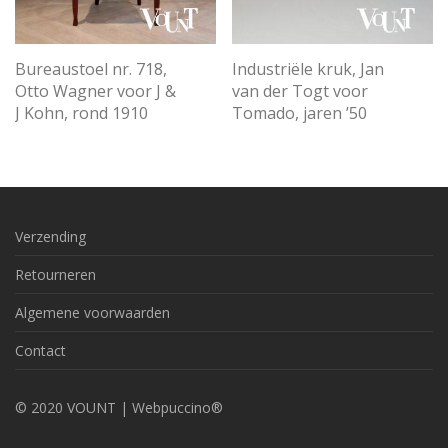
Bureaustoel nr. 718,
Industriële kruk, Jan
Otto Wagner voor J &
van der Togt voor
J Kohn, rond 1910
Tomado, jaren ’50
Verzending
Retourneren
Algemene voorwaarden
Contact
© 2020 VOUNT |
Webpuccino®