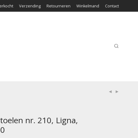
erkocht
Verzending
Retourneren
Winkelmand
Contact
toelen nr. 210, Ligna,
70