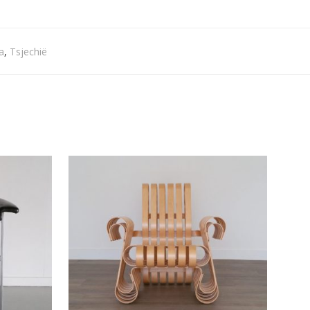
a
,
Tsjechië