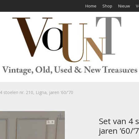
Home
Shop
Nieuw
V
4 stoelen nr. 210, Ligna, jaren ’60/’70
Set van 4 s
jaren ’60/’