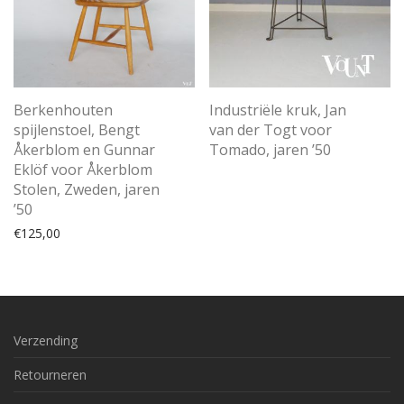
Berkenhouten
Industriële kruk, Jan
spijlenstoel, Bengt
van der Togt voor
Åkerblom en Gunnar
Tomado, jaren ’50
Eklöf voor Åkerblom
Stolen, Zweden, jaren
’50
€
125,00
Verzending
Retourneren