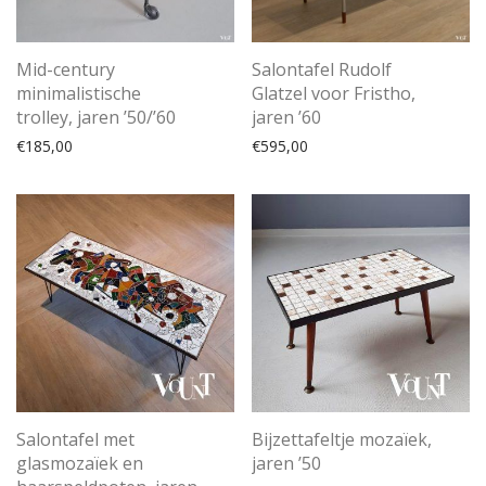
Mid-century
Salontafel Rudolf
minimalistische
Glatzel voor Fristho,
trolley, jaren ’50/’60
jaren ’60
€
185,00
€
595,00
Salontafel met
Bijzettafeltje mozaïek,
glasmozaïek en
jaren ’50