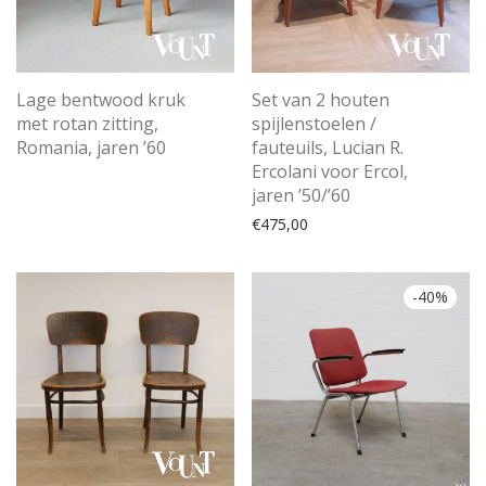
Lage bentwood kruk
Set van 2 houten
met rotan zitting,
spijlenstoelen /
Romania, jaren ’60
fauteuils, Lucian R.
Ercolani voor Ercol,
jaren ’50/’60
€
475,00
-
40
%