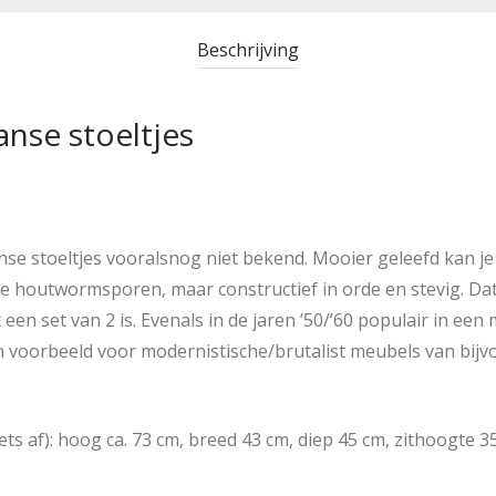
Beschrijving
anse stoeltjes
se stoeltjes vooralsnog niet bekend. Mooier geleefd kan je z
de houtwormsporen, maar constructief in orde en stevig. Dat
en set van 2 is. Evenals in de jaren ’50/’60 populair in een 
 voorbeeld voor modernistische/brutalist meubels van bijvo
ts af): hoog ca. 73 cm, breed 43 cm, diep 45 cm, zithoogte 3