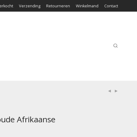
erkocht
Verzending
Retourneren
Winkelmand
Contact
oude Afrikaanse