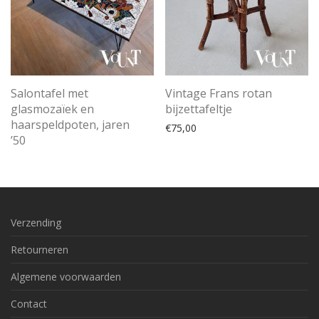
Salontafel met
Vintage Frans rotan
glasmozaïek en
bijzettafeltje
haarspeldpoten, jaren
€
75,00
’50
Verzending
Retourneren
Algemene voorwaarden
Contact