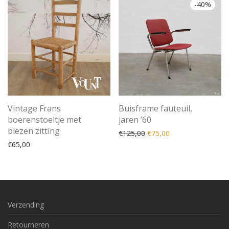
-
40
%
Vintage Frans
Buisframe fauteuil,
boerenstoeltje met
jaren ’60
biezen zitting
Oorspronkelijke prijs was
Huidige prijs is: €
€
125,00
€
75,00
€
65,00
Verzending
Retourneren