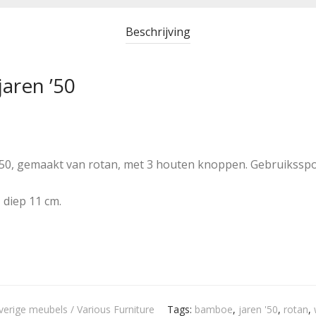
Beschrijving
aren ’50
’50, gemaakt van rotan, met 3 houten knoppen. Gebruiksspo
 diep 11 cm.
verige meubels / Various Furniture
Tags:
bamboe
,
jaren '50
,
rotan
,