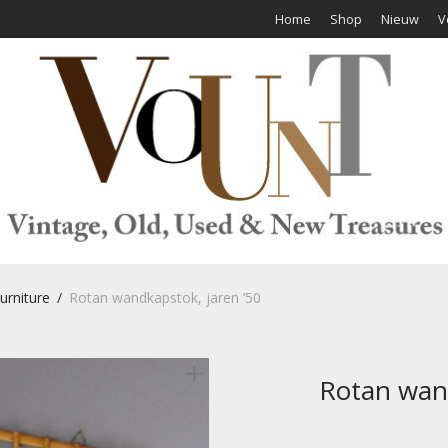
Home
Shop
Nieuw
V
urniture
/
Rotan wandkapstok, jaren ’50
Rotan wand