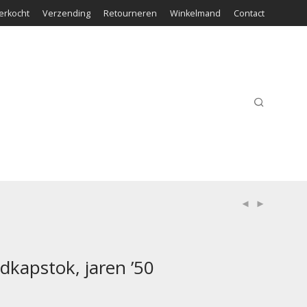
erkocht
Verzending
Retourneren
Winkelmand
Contact
kapstok, jaren ’50