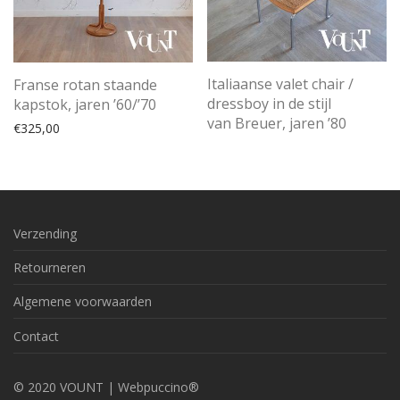
Italiaanse valet chair /
Franse rotan staande
dressboy in de stijl
kapstok, jaren ’60/’70
van Breuer, jaren ’80
€
325,00
Verzending
Retourneren
Algemene voorwaarden
Contact
© 2020 VOUNT |
Webpuccino®