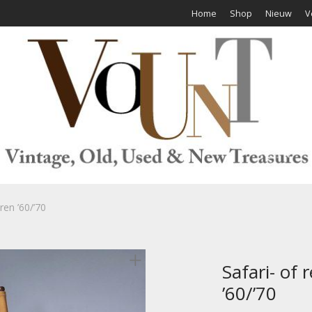
Home
Shop
Nieuw
V
ren ’60/’70
Safari- of 
’60/’70