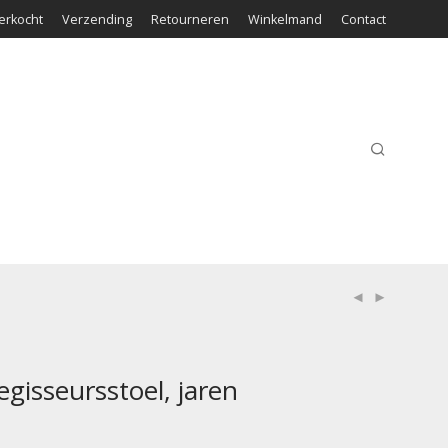
erkocht
Verzending
Retourneren
Winkelmand
Contact
regisseursstoel, jaren