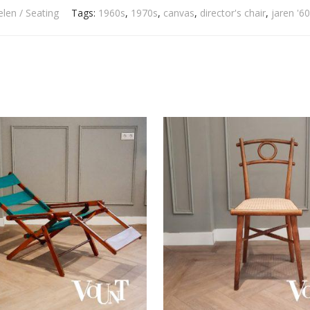
elen / Seating
Tags:
1960s
,
1970s
,
canvas
,
director's chair
,
jaren '60