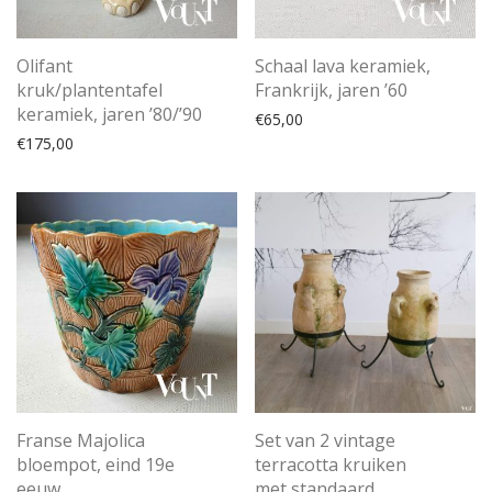
Olifant
Schaal lava keramiek,
kruk/plantentafel
Frankrijk, jaren ’60
keramiek, jaren ’80/’90
€
65,00
€
175,00
Franse Majolica
Set van 2 vintage
bloempot, eind 19e
terracotta kruiken
eeuw
met standaard