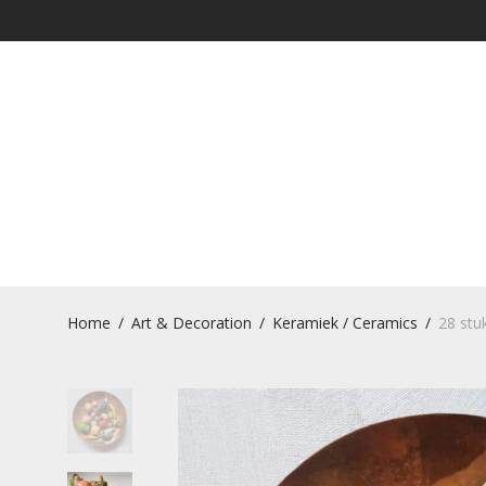
Home
/
Art & Decoration
/
Keramiek / Ceramics
/
28 stu