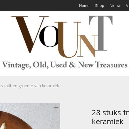
Home
Shop
Nieuw
V
ks fruit en groente van keramiek
28 stuks f
keramiek