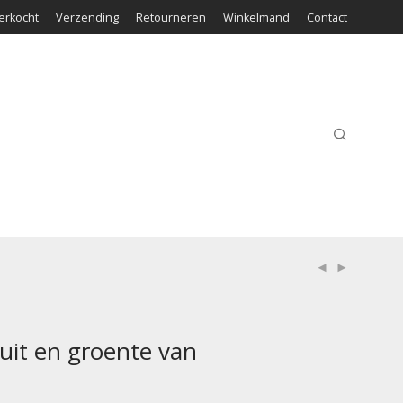
erkocht
Verzending
Retourneren
Winkelmand
Contact
ruit en groente van