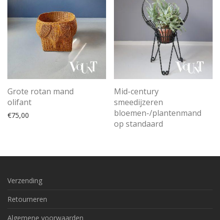
Grote rotan mand
Mid-century
olifant
smeedijzeren
bloemen-/plantenmand
€
75,00
op standaard
Verzending
Retourneren
Algemene voorwaarden