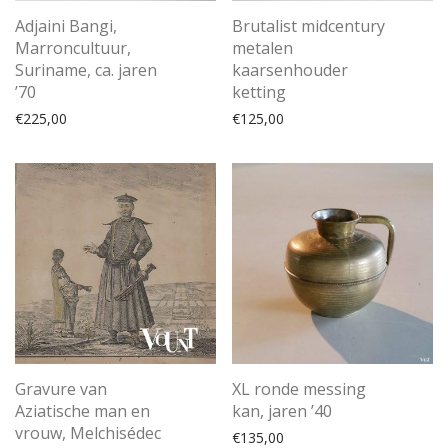
Adjaini Bangi,
Brutalist midcentury
Marroncultuur,
metalen
Suriname, ca. jaren
kaarsenhouder
’70
ketting
€
225,00
€
125,00
Gravure van
XL ronde messing
Aziatische man en
kan, jaren ’40
vrouw, Melchisédec
€
135,00