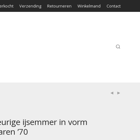
erkocht
Verzending
Retourneren
Winkelmand
Contact
urige ijsemmer in vorm
aren ’70