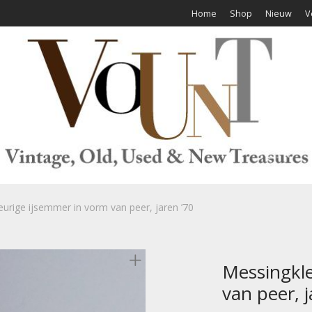
Home
Shop
Nieuw
V
urige ijsemmer in vorm van peer, jaren ’70
Messingkle
van peer, j