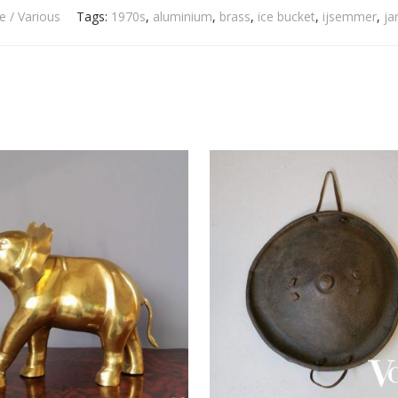
e / Various
Tags:
1970s
,
aluminium
,
brass
,
ice bucket
,
ijsemmer
,
ja