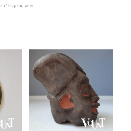
ren '70
,
pear
,
peer