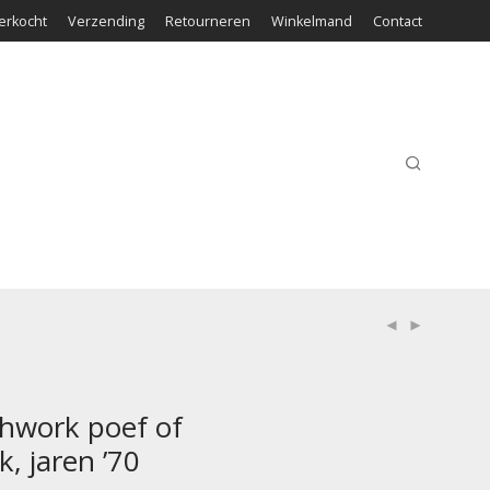
erkocht
Verzending
Retourneren
Winkelmand
Contact
hwork poef of
, jaren ’70