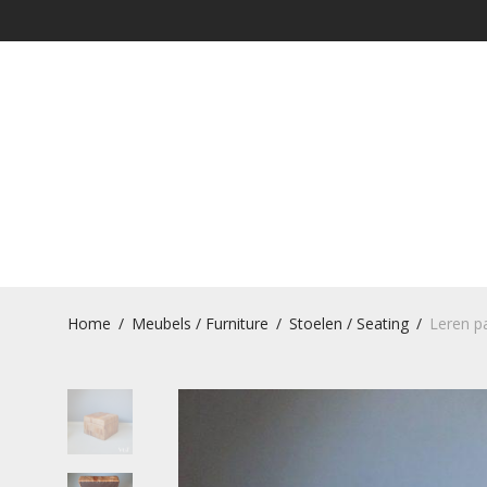
Home
/
Meubels / Furniture
/
Stoelen / Seating
/
Leren p