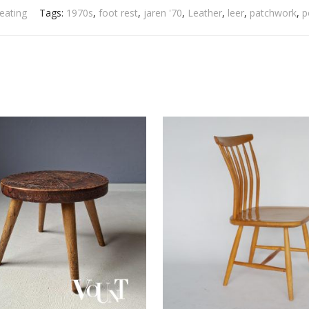
eating
Tags:
1970s
,
foot rest
,
jaren '70
,
Leather
,
leer
,
patchwork
,
p