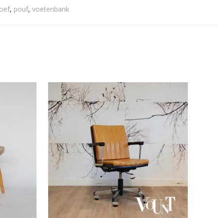
oef
,
pouf
,
voetenbank