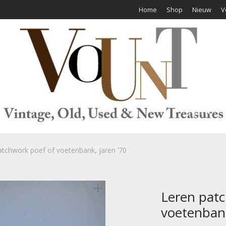
Home
Shop
Nieuw
V
atchwork poef of voetenbank, jaren ’70
Leren patc
voetenbank