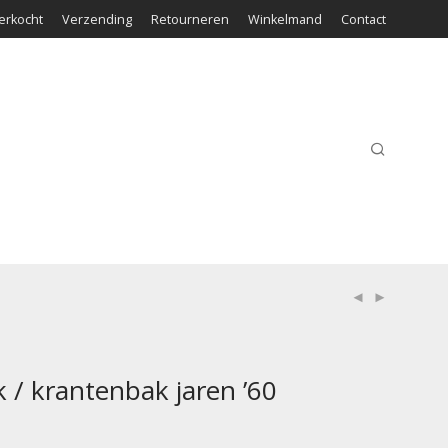
erkocht
Verzending
Retourneren
Winkelmand
Contact
 / krantenbak jaren ’60