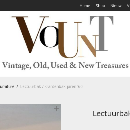
Home
Shop
Nieuw
V
urniture
/
Lectuurbak / krantenbak jaren ’60
Lectuurbak