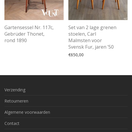
Gartensessel Nr. 117c,
Set van 2 lage grenen
Gebrüder Thonet,
stoelen, Carl
rond 1890
Malmsten voor
Svensk Fur, jaren ’50
€
650,00
Verzending
Retourneren
Algemene voorwaarden
Contact