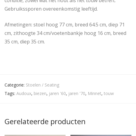
conditie, zowel wat het hout als het touw betreft.
Gebruikssporen overeenkomstig leeftijd.
Afmetingen: stoel hoog 77 cm, breed 64.5 cm, diep 71
cm, zithoogte 34 cm/voetenbankje hoog 16 cm, breed
35 cm, diep 35 cm.
Categorie:
Stoelen / Seating
Tags:
Audoux
,
biezen
,
jaren '60
,
jaren '70
,
Minnet
,
touw
Gerelateerde producten