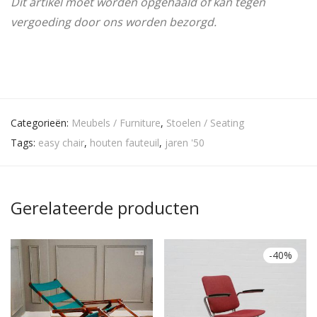
Dit artikel moet worden opgehaald of kan tegen
vergoeding door ons worden bezorgd.
Categorieën:
Meubels / Furniture
,
Stoelen / Seating
Tags:
easy chair
,
houten fauteuil
,
jaren '50
Gerelateerde producten
-
40
%