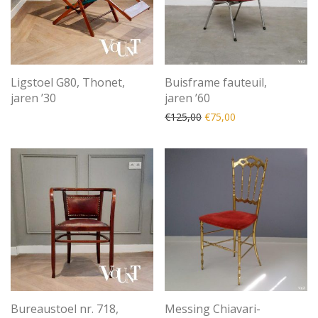
Ligstoel G80, Thonet,
Buisframe fauteuil,
jaren ’30
jaren ’60
Oorspronkelijke prijs was
Huidige prijs is: €
€
125,00
€
75,00
Bureaustoel nr. 718,
Messing Chiavari-