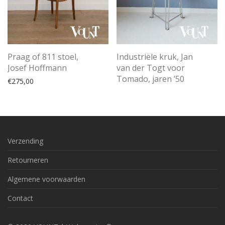
Praag of 811 stoel,
Industriële kruk, Jan
Josef Hoffmann
van der Togt voor
Tomado, jaren ’50
€
275,00
Verzending
Retourneren
Algemene voorwaarden
Contact