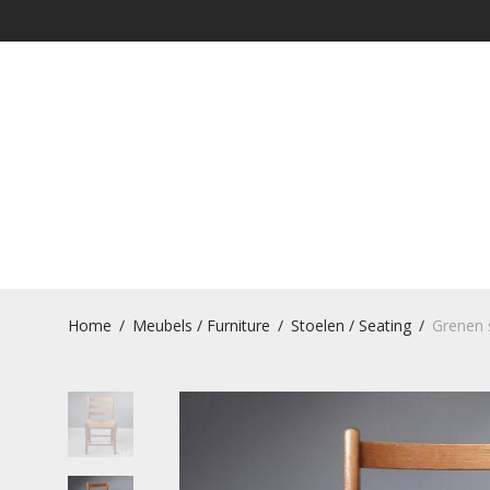
Home
/
Meubels / Furniture
/
Stoelen / Seating
/
Grenen s