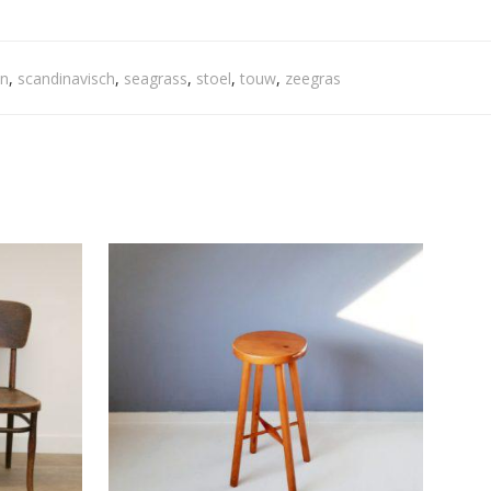
an
,
scandinavisch
,
seagrass
,
stoel
,
touw
,
zeegras