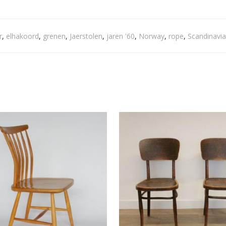
r
,
elhakoord
,
grenen
,
Jaerstolen
,
jaren '60
,
Norway
,
rope
,
Scandinavi