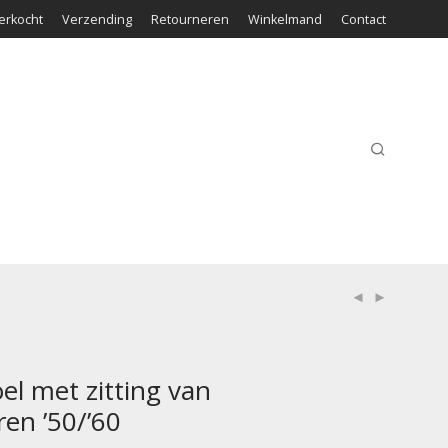
erkocht
Verzending
Retourneren
Winkelmand
Contact
el met zitting van
ren ’50/’60