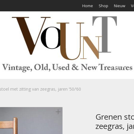
Home
Shop
Nieuw
V
toel met zitting van zeegras, jaren ’50/’60
Grenen sto
zeegras, ja