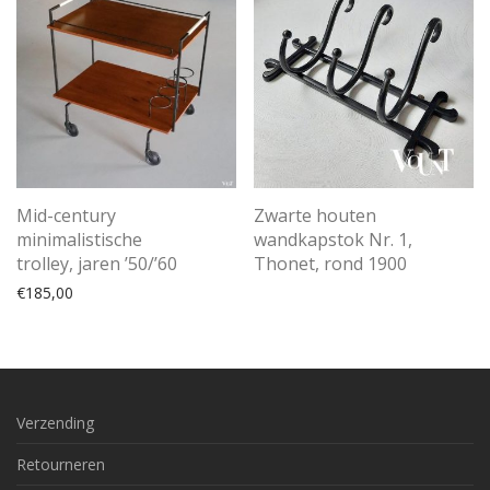
Mid-century
Zwarte houten
minimalistische
wandkapstok Nr. 1,
trolley, jaren ’50/’60
Thonet, rond 1900
€
185,00
Verzending
Retourneren