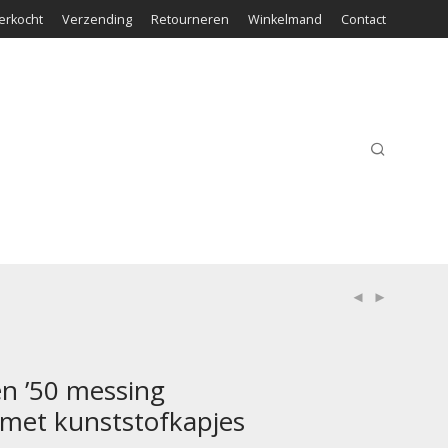
erkocht
Verzending
Retourneren
Winkelmand
Contact
en ’50 messing
met kunststofkapjes