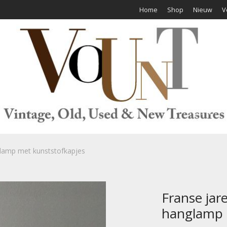
Home
Shop
Nieuw
V
glamp met kunststofkapjes
Franse jar
hanglamp 