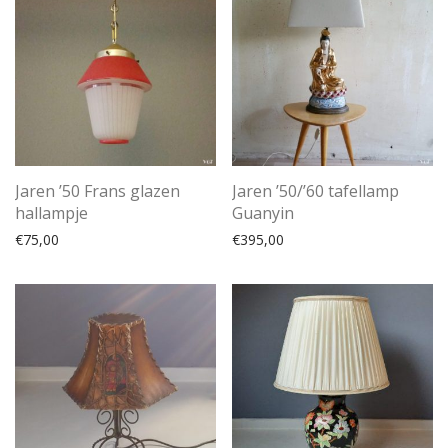
Jaren ’50 Frans glazen
Jaren ’50/’60 tafellamp
hallampje
Guanyin
€
75,00
€
395,00