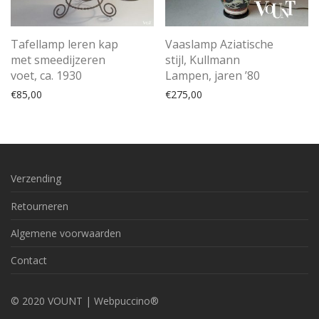
Tafellamp leren kap
Vaaslamp Aziatische
met smeedijzeren
stijl, Kullmann
voet, ca. 1930
Lampen, jaren ’80
€
85,00
€
275,00
Verzending
Retourneren
Algemene voorwaarden
Contact
© 2020 VOUNT |
Webpuccino®