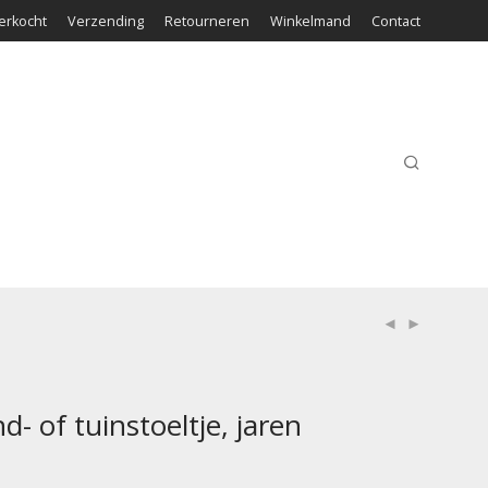
erkocht
Verzending
Retourneren
Winkelmand
Contact
d- of tuinstoeltje, jaren