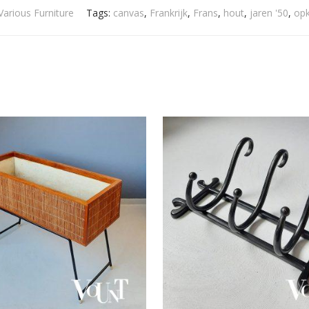
Various Furniture
Tags:
canvas
,
Frankrijk
,
Frans
,
hout
,
jaren '50
,
opk