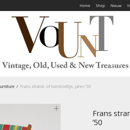
Home
Shop
Nieuw
V
urniture
/
Frans strand- of tuinstoeltje, jaren ’50
Frans stran
’50