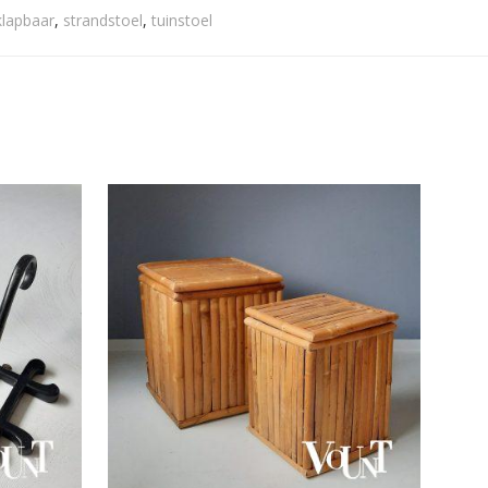
lapbaar
,
strandstoel
,
tuinstoel