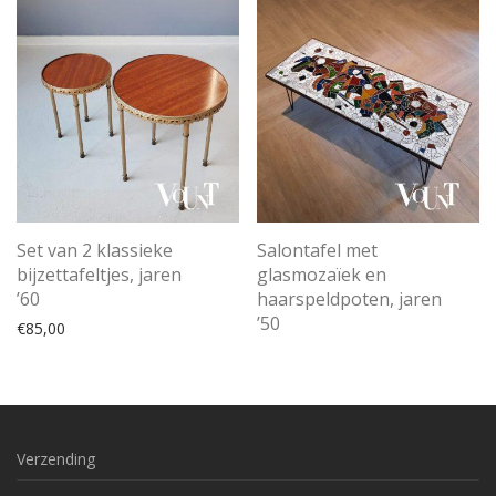
Set van 2 klassieke
Salontafel met
bijzettafeltjes, jaren
glasmozaïek en
’60
haarspeldpoten, jaren
’50
€
85,00
Verzending