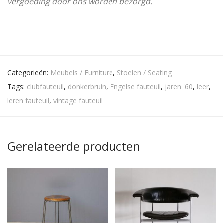
vergoeding door ons worden bezorgd.
Categorieën:
Meubels / Furniture
,
Stoelen / Seating
Tags:
clubfauteuil
,
donkerbruin
,
Engelse fauteuil
,
jaren '60
,
leer
,
leren fauteuil
,
vintage fauteuil
Gerelateerde producten