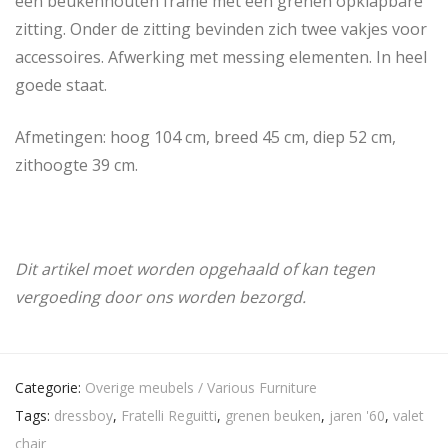
een beukenhouten frame met een grenen opklapbare
zitting. Onder de zitting bevinden zich twee vakjes voor
accessoires. Afwerking met messing elementen. In heel
goede staat.
Afmetingen: hoog 104 cm, breed 45 cm, diep 52 cm,
zithoogte 39 cm.
Dit artikel moet worden opgehaald of kan tegen
vergoeding door ons worden bezorgd.
Categorie:
Overige meubels / Various Furniture
Tags:
dressboy
,
Fratelli Reguitti
,
grenen beuken
,
jaren '60
,
valet
chair