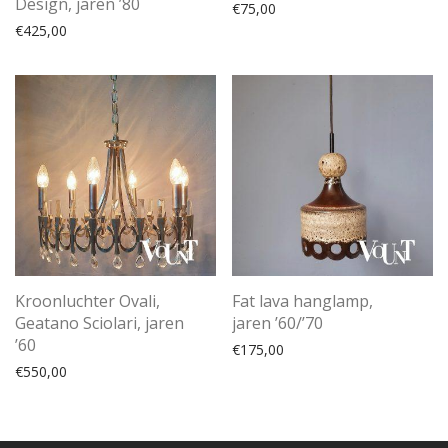
Design, jaren ’80
€
75,00
€
425,00
Kroonluchter Ovali,
Fat lava hanglamp,
Geatano Sciolari, jaren
jaren ’60/’70
’60
€
175,00
€
550,00