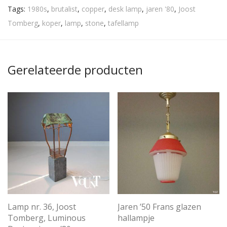
Tags:
1980s
,
brutalist
,
copper
,
desk lamp
,
jaren '80
,
Joost
Tomberg
,
koper
,
lamp
,
stone
,
tafellamp
Gerelateerde producten
Lamp nr. 36, Joost
Jaren ’50 Frans glazen
Tomberg, Luminous
hallampje