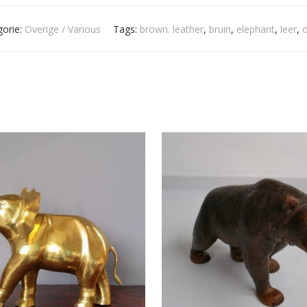
gorie:
Overige / Various
Tags:
brown. leather
,
bruin
,
elephant
,
leer
,
o