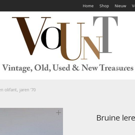
Home
Shop
Nieuw
V
n olifant, jaren ’70
Bruine lere