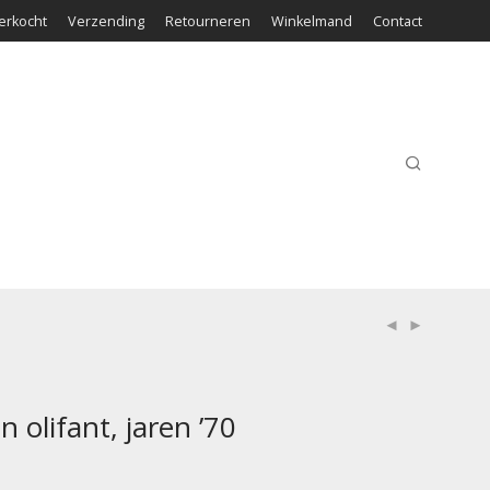
erkocht
Verzending
Retourneren
Winkelmand
Contact
n olifant, jaren ’70