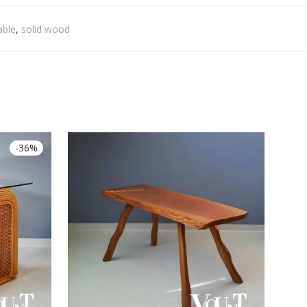
able
,
solid wood
-
36
%