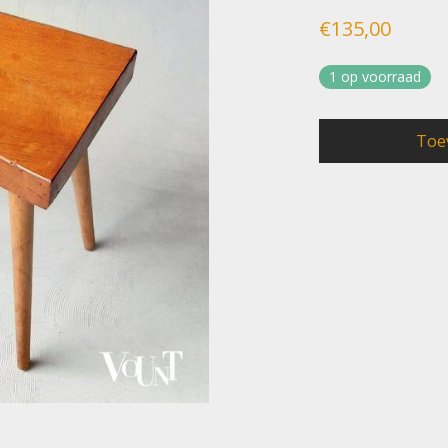
€
135,00
1 op voorraad
Toe