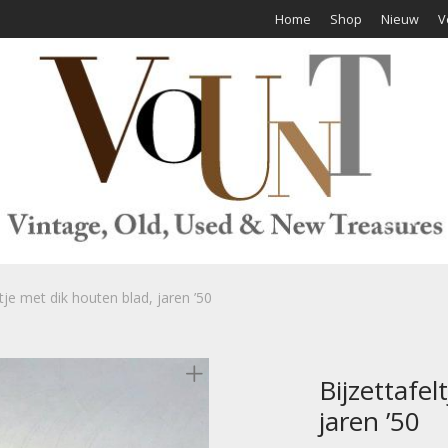
Home
Shop
Nieuw
V
ltje met dik houten blad, jaren ’50
Bijzettafel
jaren ’50