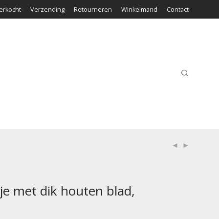
erkocht
Verzending
Retourneren
Winkelmand
Contact
tje met dik houten blad,