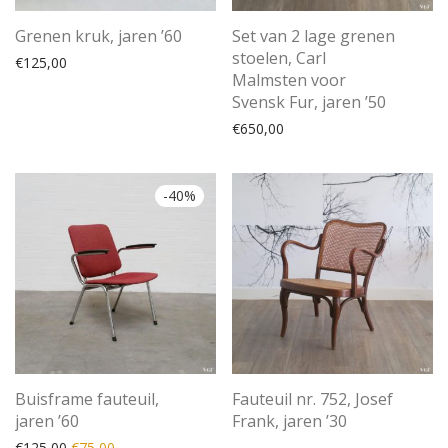
Grenen kruk, jaren ’60
Set van 2 lage grenen
stoelen, Carl
€
125,00
Malmsten voor
Svensk Fur, jaren ’50
€
650,00
-
40
%
Buisframe fauteuil,
Fauteuil nr. 752, Josef
jaren ’60
Frank, jaren ’30
Oorspronkelijke prijs was: €125,00.
Huidige prijs is: €75,00.
€
125,00
€
75,00