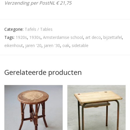
Verzending per PostNL € 21,75
Categorie:
Tafels / Tables
Tags:
1920s
,
1930s
,
Amsterdamse school
,
art deco
,
bijzettafel
,
eikenhout
,
jaren '20
,
jaren '30
,
oak
,
sidetable
Gerelateerde producten