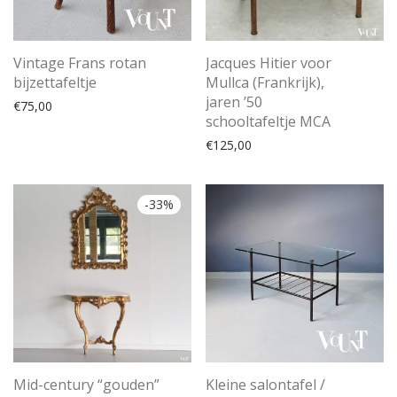
Vintage Frans rotan
Jacques Hitier voor
bijzettafeltje
Mullca (Frankrijk),
jaren ’50
€
75,00
schooltafeltje MCA
€
125,00
-
33
%
Mid-century “gouden”
Kleine salontafel /