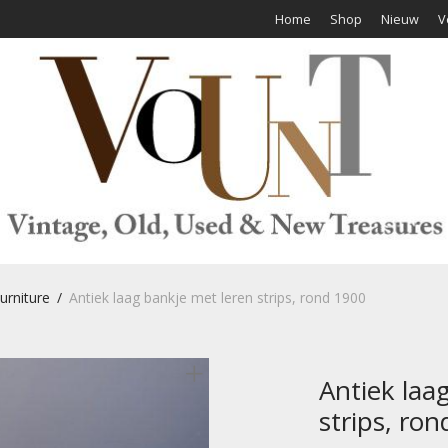
Home
Shop
Nieuw
V
urniture
/
Antiek laag bankje met leren strips, rond 1900
Antiek laa
strips, ro