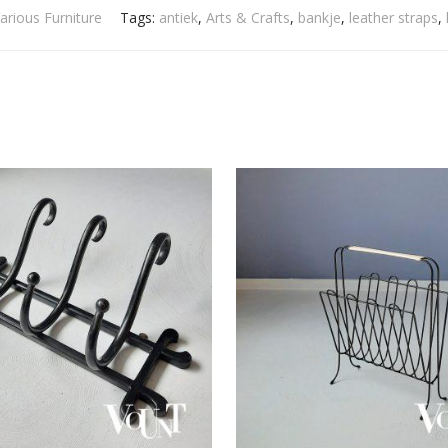
arious Furniture
Tags:
antiek
,
Arts & Crafts
,
bankje
,
leather straps
,