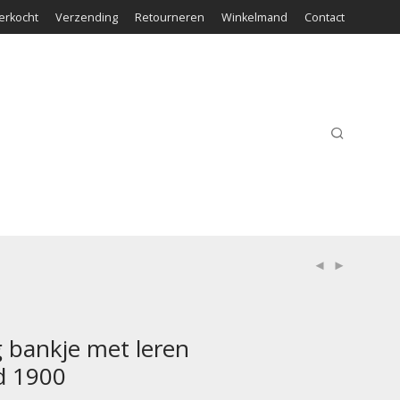
erkocht
Verzending
Retourneren
Winkelmand
Contact
g bankje met leren
nd 1900