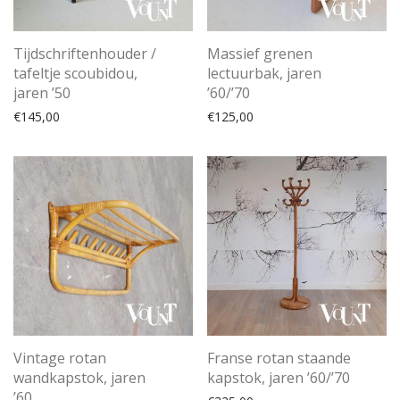
Tijdschriftenhouder /
Massief grenen
tafeltje scoubidou,
lectuurbak, jaren
jaren ’50
’60/’70
€
145,00
€
125,00
Vintage rotan
Franse rotan staande
wandkapstok, jaren
kapstok, jaren ’60/’70
’60